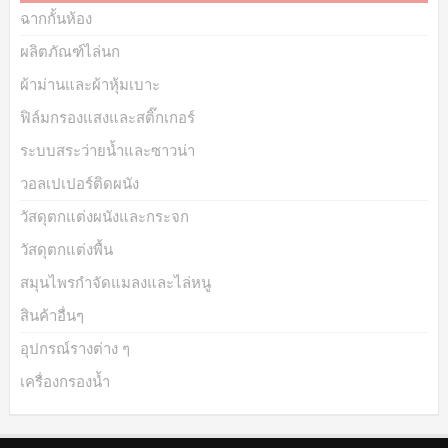
ฉากกั้นห้อง
ผลิตภัณฑ์ไล่นก
ผ้าม่านและผ้าหุ้มเบาะ
ฟิล์มกรองแสงและสติ๊กเกอร์
ระบบสระว่ายน้ำและซาวน่า
วอลเปเปอร์ติดผนัง
วัสดุตกแต่งผนังและกระจก
วัสดุตกแต่งพื้น
สมุนไพรกำจัดแมลงและไล่หนู
สินค้าอื่นๆ
อุปกรณ์รางต่าง ๆ
เครื่องกรองน้ำ