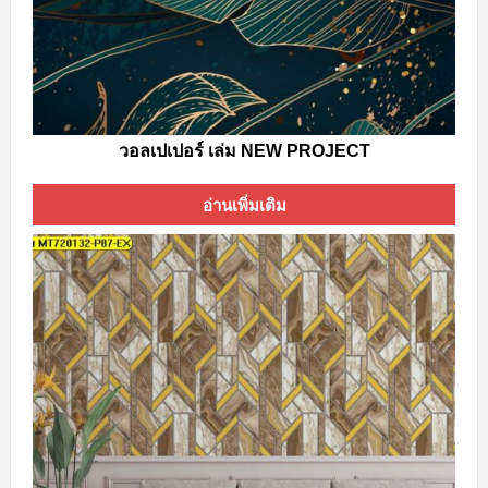
วอลเปเปอร์ เล่ม NEW PROJECT
อ่านเพิ่มเติม