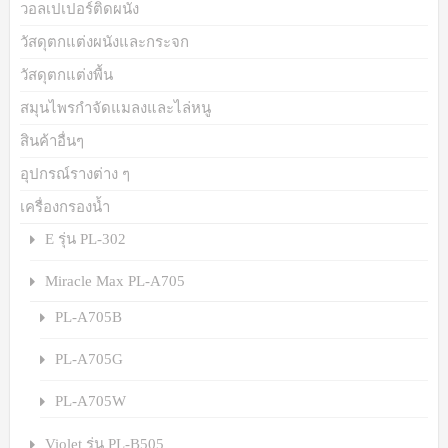
วอลเปเปอร์ติดผนัง
วัสดุตกแต่งผนังและกระจก
วัสดุตกแต่งพื้น
สมุนไพรกำจัดแมลงและไล่หนู
สินค้าอื่นๆ
อุปกรณ์รางต่าง ๆ
เครื่องกรองน้ำ
E รุ่น PL-302
Miracle Max PL-A705
PL-A705B
PL-A705G
PL-A705W
Violet รุ่น PL-B505