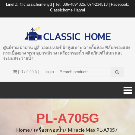
LineID: @classichomehyd | Tel: 086-4894825, 074-234513 | Facebook:
Classichome Hatyai
ศูนย์รวม ผ้าม่าน มู่ลี่ วอลเปเปอร์ ผ้าหุ้มเบาะ ฉากกั้นห้อง ฟิล์มกรองแสง
กระเบื้องยาง พรม อุปกรณ์ราง เครื่องกรองน้ำ ผลิตภัณฑ์ไล่นก และ
ระบบสระว่ายน้ำ
[ 0 /
]
Login
0.00 ฿
PL-A705G
Home
เครื่องกรองน้ำ
Miracle Max PL-A705